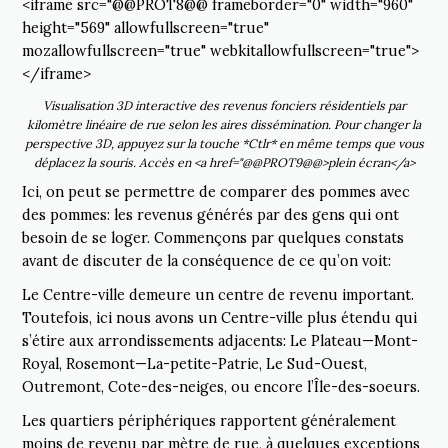
<iframe src="@@PROT8@@ frameborder="0" width="960"
height="569" allowfullscreen="true"
mozallowfullscreen="true" webkitallowfullscreen="true">
</iframe>
Visualisation 3D interactive des revenus fonciers résidentiels par
kilomètre linéaire de rue selon les aires dissémination. Pour changer la
perspective 3D, appuyez sur la touche *Ctlr* en même temps que vous
déplacez la souris. Accès en <a href="@@PROT9@@>plein écran</a>
Ici, on peut se permettre de comparer des pommes avec
des pommes: les revenus générés par des gens qui ont
besoin de se loger. Commençons par quelques constats
avant de discuter de la conséquence de ce qu’on voit:
Le Centre-ville demeure un centre de revenu important.
Toutefois, ici nous avons un Centre-ville plus étendu qui
s’étire aux arrondissements adjacents: Le Plateau—Mont-
Royal, Rosemont—La-petite-Patrie, Le Sud-Ouest,
Outremont, Cote-des-neiges, ou encore l’Île-des-soeurs.
Les quartiers périphériques rapportent généralement
moins de revenu par mètre de rue, à quelques exceptions