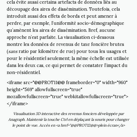
cela évite aussi certains artefacts de données liés au
découpage des aires de dissémination. Toutefois, cela
introduit aussi des effets de bords et peut amener à
perdre, par exemple, l’uniformité socio-démographique
qu’amènent les aires de dissémination. Bref, aucune
approche n’est parfaite. La visualisation ci-dessous
montre les données de revenus de taxe foncière brutes
(
sans
ratio par kilomètre de rue) pour tous les usages et
pour le résidentiel seulement; la même échelle est utilisée
dans les deux cas, ce qui permet de constater l’impact du
non-résidentiel.
<iframe src="@@PROT11@@ frameborder="0" width="960"
height="569" allowfullscreen="true"
mozallowfullscreen="true" webkitallowfullscreen="true">
</iframe>
Visualisation 3D interactive des revenus fonciers développée par
Anagraph. Maintenir la touche
Ctrl
en déplaçant la souris pour changer
le point de vue. Accès en <a href="@@PROT12@@>plein écran</a>