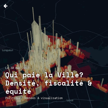
Le 30 mai 2022
Qui paie la Ville?
Densité, fiscalité &
équité
Politique
,
Données & visualisation